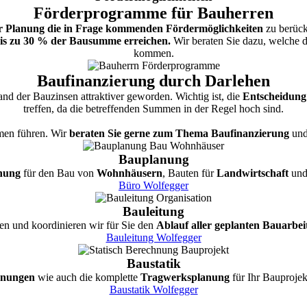
Förderprogramme für Bauherren
er Planung die in Frage kommenden Fördermöglichkeiten
zu berück
is zu 30 % der Bausumme erreichen.
Wir beraten Sie dazu, welche 
kommen.
Baufinanzierung durch Darlehen
tand der Bauzinsen attraktiver geworden. Wichtig ist, die
Entscheidung
treffen, da die betreffenden Summen in der Regel hoch sind.
mmen führen. Wir
beraten Sie gerne zum Thema Baufinanzierung
und 
Bauplanung
nung
für den Bau von
Wohnhäusern
, Bauten für
Landwirtschaft
un
Büro Wolfegger
Bauleitung
en und koordinieren wir für Sie den
Ablauf aller geplanten Bauarbei
Bauleitung Wolfegger
Baustatik
hnungen
wie auch die komplette
Tragwerksplanung
für Ihr Bauprojek
Baustatik Wolfegger